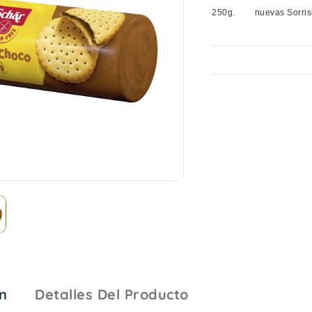
250g.
nuevas Sorris

n
Detalles Del Producto