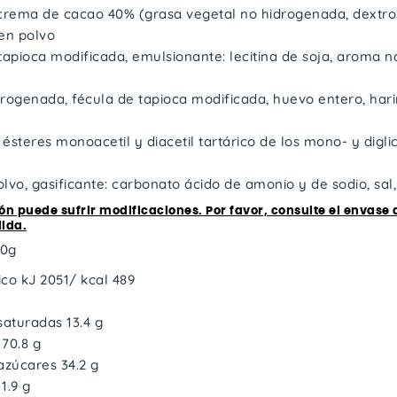
crema de cacao 40% (grasa vegetal no hidrogenada, dextrosa
en polvo
tapioca modificada, emulsionante: lecitina de soja, aroma na
drogenada, fécula de tapioca modificada, huevo entero, hari
ésteres monoacetil y diacetil tartárico de los mono- y digli
lvo, gasificante: carbonato ácido de amonio y de sodio, sal
ón puede sufrir modificaciones. Por favor, consulte el envase
ida.
00g
co kJ 2051/ kcal 489
saturadas 13.4 g
 70.8 g
azúcares 34.2 g
 1.9 g