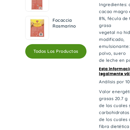
Ingredientes:
cacao magro 
8%, fécula de 
Focaccia
grasa
Rosmarino
vegetal no hi
modificado,
emulsionante: 
Todos Los Productos
polvo, suero
de leche en po
Esta informaci
legalmente vál
Análisis por 1
Valor energéti
grasas 20.7 g
de las cuales 
carbohidratos
de los cuales 
fibra dietética