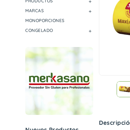
PRODUCTOS

MARCAS

MONOPORCIONES
CONGELADO

Descripció
Nuevos Productos