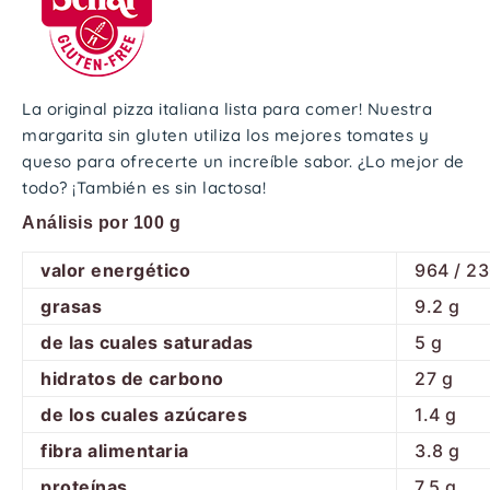
La original pizza italiana lista para comer! Nuestra
margarita sin gluten utiliza los mejores tomates y
queso para ofrecerte un increíble sabor. ¿Lo mejor de
todo? ¡También es sin lactosa!
Análisis por 100 g
valor energético
964 / 2
grasas
9.2
g
de las cuales saturadas
5
g
hidratos de carbono
27
g
de los cuales azúcares
1.4
g
fibra alimentaria
3.8
g
proteínas
7.5
g